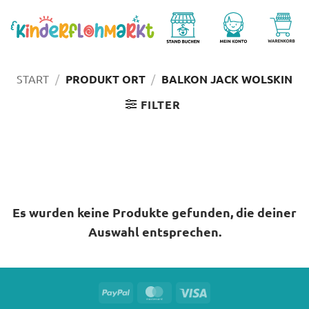
Zum
Inhalt
springen
START
/
PRODUKT ORT
/
BALKON JACK WOLSKIN
FILTER
Es wurden keine Produkte gefunden, die deiner
Auswahl entsprechen.
PayPal
MasterCard
Visa