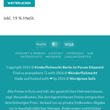
WEITERLESEN
inkl. 19 % MwSt.
PayPal
MasterCard
Visa
ANFAHRT & PARKEN
KONTAKT
IMPRESSUM
AGB
DATENSCHUTZ
WIDERRUF
ZAHLUNGSARTEN
Copyright 2026 ©
Kinderflohmarkt Berlin im Forum Köpenick
Find us everywhere 🔍 with 2026 ©
#kinderflohmarkt
Made and hosted with ❤ by 2026 ©
Wordpress Safe
Alle Preise in Euro und inkl. der gesetzlichen Mehrwertsteuer,
zzgl. Versandkosten. Die durchgestrichenen Preise entsprechen
dem bisherigen Preis.. Verkauf nur an private Endkunden. Abgabe
nur in haushaltsüblichen Mengen. Änderungen und Irrtümer