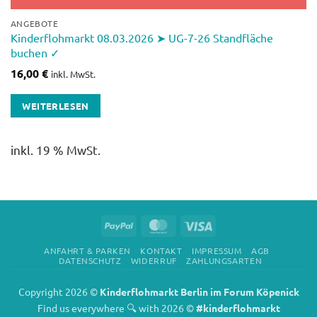
ANGEBOTE
Kinderflohmarkt 08.03.2026 ➤ UG-7-26 Standfläche
buchen ✓
16,00
€
inkl. MwSt.
WEITERLESEN
inkl. 19 % MwSt.
PayPal
MasterCard
Visa
ANFAHRT & PARKEN
KONTAKT
IMPRESSUM
AGB
DATENSCHUTZ
WIDERRUF
ZAHLUNGSARTEN
Copyright 2026 ©
Kinderflohmarkt Berlin im Forum Köpenick
Find us everywhere 🔍 with 2026 ©
#kinderflohmarkt