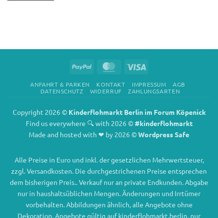
PayPal
MasterCard
Visa
ANFAHRT & PARKEN
KONTAKT
IMPRESSUM
AGB
DATENSCHUTZ
WIDERRUF
ZAHLUNGSARTEN
Copyright 2026 ©
Kinderflohmarkt Berlin im Forum Köpenick
Find us everywhere 🔍 with 2026 ©
#kinderflohmarkt
Made and hosted with ❤ by 2026 ©
Wordpress Safe
Alle Preise in Euro und inkl. der gesetzlichen Mehrwertsteuer,
zzgl. Versandkosten. Die durchgestrichenen Preise entsprechen
dem bisherigen Preis.. Verkauf nur an private Endkunden. Abgabe
nur in haushaltsüblichen Mengen. Änderungen und Irrtümer
vorbehalten. Abbildungen ähnlich, alle Angebote ohne
Dekoration. Angebote gültig auf kinderflohmarkt.berlin, nur