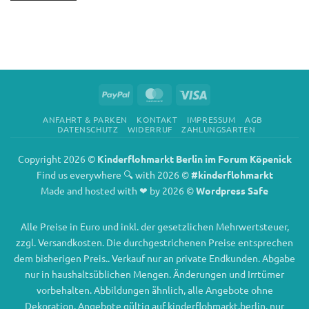
PayPal
MasterCard
Visa
ANFAHRT & PARKEN
KONTAKT
IMPRESSUM
AGB
DATENSCHUTZ
WIDERRUF
ZAHLUNGSARTEN
Copyright 2026 ©
Kinderflohmarkt Berlin im Forum Köpenick
Find us everywhere 🔍 with 2026 ©
#kinderflohmarkt
Made and hosted with ❤ by 2026 ©
Wordpress Safe
Alle Preise in Euro und inkl. der gesetzlichen Mehrwertsteuer,
zzgl. Versandkosten. Die durchgestrichenen Preise entsprechen
dem bisherigen Preis.. Verkauf nur an private Endkunden. Abgabe
nur in haushaltsüblichen Mengen. Änderungen und Irrtümer
vorbehalten. Abbildungen ähnlich, alle Angebote ohne
Dekoration. Angebote gültig auf kinderflohmarkt.berlin, nur