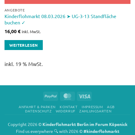
ANGEBOTE
Kinderflohmarkt 08.03.2026 ➤ UG-3-13 Standfläche
buchen ✓
16,00
€
inkl. MwSt.
WEITERLESEN
inkl. 19 % MwSt.
PayPal
MasterCard
Visa
ANFAHRT & PARKEN
KONTAKT
IMPRESSUM
AGB
DATENSCHUTZ
WIDERRUF
ZAHLUNGSARTEN
Copyright 2026 ©
Kinderflohmarkt Berlin im Forum Köpenick
Find us everywhere 🔍 with 2026 ©
#kinderflohmarkt