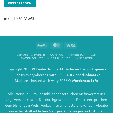
WEITERLESEN
inkl. 19 % MwSt.
PayPal
MasterCard
Visa
ANFAHRT & PARKEN
KONTAKT
IMPRESSUM
AGB
DATENSCHUTZ
WIDERRUF
ZAHLUNGSARTEN
Copyright 2026 ©
Kinderflohmarkt Berlin im Forum Köpenick
Find us everywhere 🔍 with 2026 ©
#kinderflohmarkt
Made and hosted with ❤ by 2026 ©
Wordpress Safe
Alle Preise in Euro und inkl. der gesetzlichen Mehrwertsteuer,
zzgl. Versandkosten. Die durchgestrichenen Preise entsprechen
dem bisherigen Preis.. Verkauf nur an private Endkunden. Abgabe
nur in haushaltsüblichen Mengen. Änderungen und Irrtümer