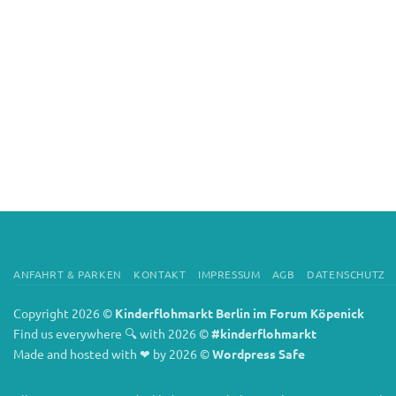
ANFAHRT & PARKEN
KONTAKT
IMPRESSUM
AGB
DATENSCHUTZ
Copyright 2026 ©
Kinderflohmarkt Berlin im Forum Köpenick
Find us everywhere 🔍 with 2026 ©
#kinderflohmarkt
Made and hosted with ❤ by 2026 ©
Wordpress Safe