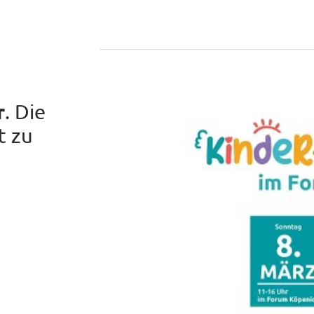
r
. Die
t zu