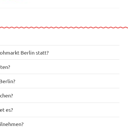
ohmarkt Berlin statt?
oten?
Berlin?
uchen?
et es?
eilnehmen?