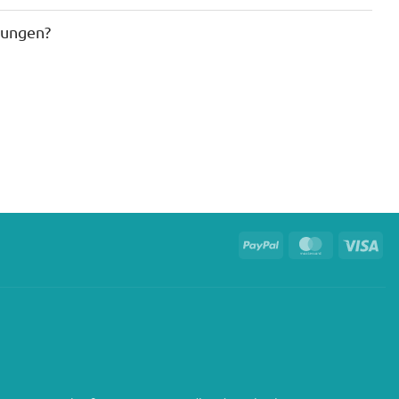
gungen?
PayPal
MasterCard
Vis