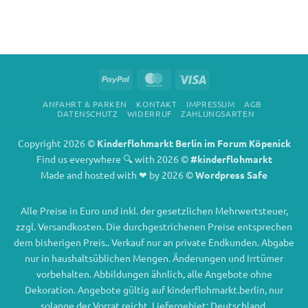
PayPal
MasterCard
Visa
ANFAHRT & PARKEN
KONTAKT
IMPRESSUM
AGB
DATENSCHUTZ
WIDERRUF
ZAHLUNGSARTEN
Copyright 2026 ©
Kinderflohmarkt Berlin im Forum Köpenick
Find us everywhere 🔍 with 2026 ©
#kinderflohmarkt
Made and hosted with ❤ by 2026 ©
Wordpress Safe
Alle Preise in Euro und inkl. der gesetzlichen Mehrwertsteuer,
zzgl. Versandkosten. Die durchgestrichenen Preise entsprechen
dem bisherigen Preis.. Verkauf nur an private Endkunden. Abgabe
nur in haushaltsüblichen Mengen. Änderungen und Irrtümer
vorbehalten. Abbildungen ähnlich, alle Angebote ohne
Dekoration. Angebote gültig auf kinderflohmarkt.berlin, nur
solange der Vorrat reicht. Liefergebiet: Deutschland.