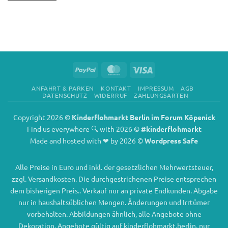
PayPal
MasterCard
Visa
ANFAHRT & PARKEN
KONTAKT
IMPRESSUM
AGB
DATENSCHUTZ
WIDERRUF
ZAHLUNGSARTEN
Copyright 2026 ©
Kinderflohmarkt Berlin im Forum Köpenick
Find us everywhere 🔍 with 2026 ©
#kinderflohmarkt
Made and hosted with ❤ by 2026 ©
Wordpress Safe
Alle Preise in Euro und inkl. der gesetzlichen Mehrwertsteuer,
zzgl. Versandkosten. Die durchgestrichenen Preise entsprechen
dem bisherigen Preis.. Verkauf nur an private Endkunden. Abgabe
nur in haushaltsüblichen Mengen. Änderungen und Irrtümer
vorbehalten. Abbildungen ähnlich, alle Angebote ohne
Dekoration. Angebote gültig auf kinderflohmarkt.berlin, nur