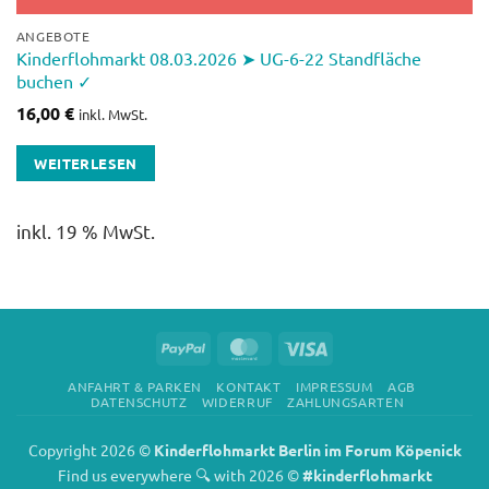
ANGEBOTE
Kinderflohmarkt 08.03.2026 ➤ UG-6-22 Standfläche
buchen ✓
16,00
€
inkl. MwSt.
WEITERLESEN
inkl. 19 % MwSt.
PayPal
MasterCard
Visa
ANFAHRT & PARKEN
KONTAKT
IMPRESSUM
AGB
DATENSCHUTZ
WIDERRUF
ZAHLUNGSARTEN
Copyright 2026 ©
Kinderflohmarkt Berlin im Forum Köpenick
Find us everywhere 🔍 with 2026 ©
#kinderflohmarkt