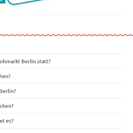
ohmarkt Berlin statt?
oten?
Berlin?
uchen?
et es?