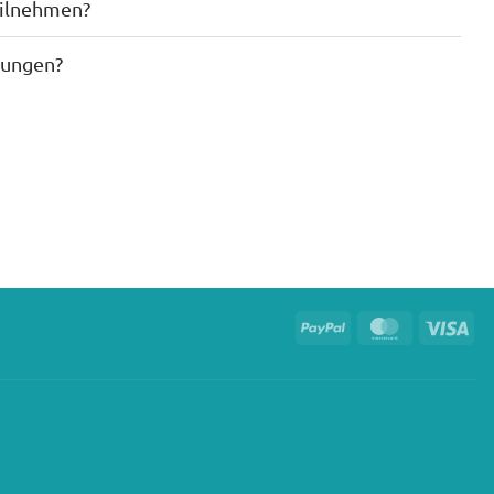
eilnehmen?
gungen?
PayPal
MasterCard
Vis