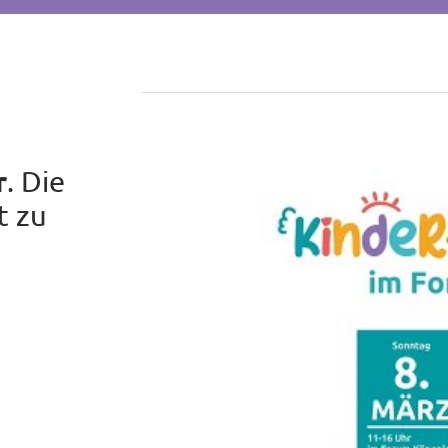
r
. Die
t zu