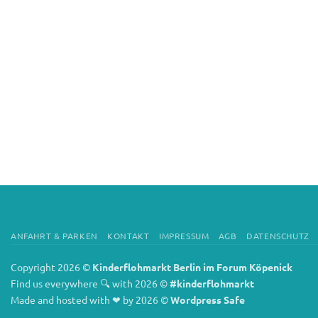
ANFAHRT & PARKEN
KONTAKT
IMPRESSUM
AGB
DATENSCHUTZ
Copyright 2026 ©
Kinderflohmarkt Berlin im Forum Köpenick
Find us everywhere 🔍 with 2026 ©
#kinderflohmarkt
Made and hosted with ❤ by 2026 ©
Wordpress Safe