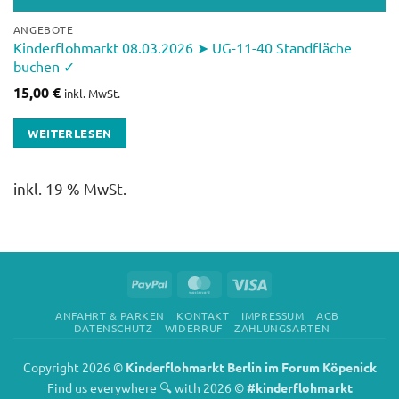
ANGEBOTE
Kinderflohmarkt 08.03.2026 ➤ UG-11-40 Standfläche
buchen ✓
15,00
€
inkl. MwSt.
WEITERLESEN
inkl. 19 % MwSt.
PayPal
MasterCard
Visa
ANFAHRT & PARKEN
KONTAKT
IMPRESSUM
AGB
DATENSCHUTZ
WIDERRUF
ZAHLUNGSARTEN
Copyright 2026 ©
Kinderflohmarkt Berlin im Forum Köpenick
Find us everywhere 🔍 with 2026 ©
#kinderflohmarkt