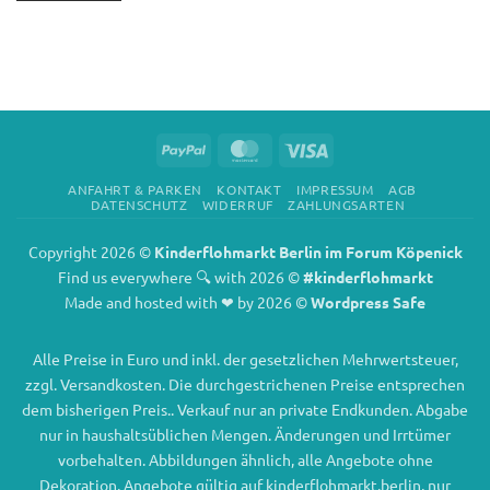
PayPal
MasterCard
Visa
ANFAHRT & PARKEN
KONTAKT
IMPRESSUM
AGB
DATENSCHUTZ
WIDERRUF
ZAHLUNGSARTEN
Copyright 2026 ©
Kinderflohmarkt Berlin im Forum Köpenick
Find us everywhere 🔍 with 2026 ©
#kinderflohmarkt
Made and hosted with ❤ by 2026 ©
Wordpress Safe
Alle Preise in Euro und inkl. der gesetzlichen Mehrwertsteuer,
zzgl. Versandkosten. Die durchgestrichenen Preise entsprechen
dem bisherigen Preis.. Verkauf nur an private Endkunden. Abgabe
nur in haushaltsüblichen Mengen. Änderungen und Irrtümer
vorbehalten. Abbildungen ähnlich, alle Angebote ohne
Dekoration. Angebote gültig auf kinderflohmarkt.berlin, nur