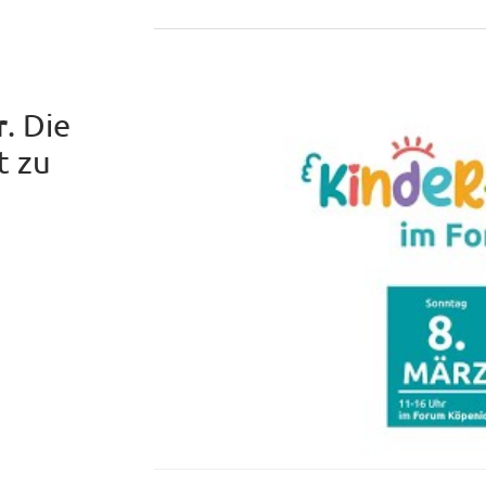
r
. Die
t zu