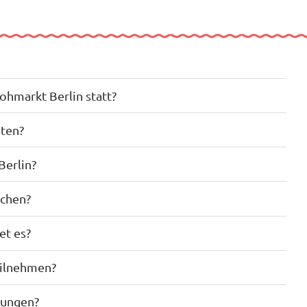
ohmarkt Berlin statt?
oten?
Berlin?
uchen?
et es?
eilnehmen?
gungen?