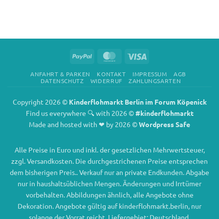
PayPal
MasterCard
Visa
ANFAHRT & PARKEN
KONTAKT
IMPRESSUM
AGB
DATENSCHUTZ
WIDERRUF
ZAHLUNGSARTEN
Copyright 2026 ©
Kinderflohmarkt Berlin im Forum Köpenick
Find us everywhere 🔍 with 2026 ©
#kinderflohmarkt
Made and hosted with ❤ by 2026 ©
Wordpress Safe
Alle Preise in Euro und inkl. der gesetzlichen Mehrwertsteuer,
zzgl. Versandkosten. Die durchgestrichenen Preise entsprechen
dem bisherigen Preis.. Verkauf nur an private Endkunden. Abgabe
nur in haushaltsüblichen Mengen. Änderungen und Irrtümer
vorbehalten. Abbildungen ähnlich, alle Angebote ohne
Dekoration. Angebote gültig auf kinderflohmarkt.berlin, nur
solange der Vorrat reicht. Liefergebiet: Deutschland.