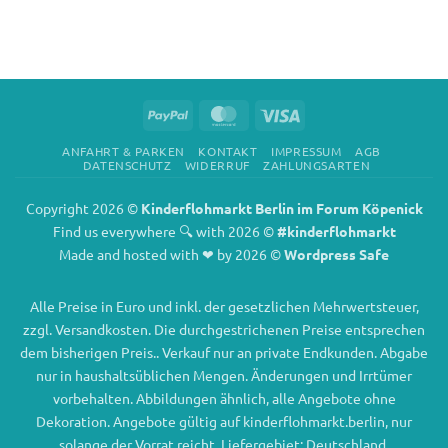
PayPal
MasterCard
Visa
ANFAHRT & PARKEN
KONTAKT
IMPRESSUM
AGB
DATENSCHUTZ
WIDERRUF
ZAHLUNGSARTEN
Copyright 2026 ©
Kinderflohmarkt Berlin im Forum Köpenick
Find us everywhere 🔍 with 2026 ©
#kinderflohmarkt
Made and hosted with ❤ by 2026 ©
Wordpress Safe
Alle Preise in Euro und inkl. der gesetzlichen Mehrwertsteuer,
zzgl. Versandkosten. Die durchgestrichenen Preise entsprechen
dem bisherigen Preis.. Verkauf nur an private Endkunden. Abgabe
nur in haushaltsüblichen Mengen. Änderungen und Irrtümer
vorbehalten. Abbildungen ähnlich, alle Angebote ohne
Dekoration. Angebote gültig auf kinderflohmarkt.berlin, nur
solange der Vorrat reicht. Liefergebiet: Deutschland.