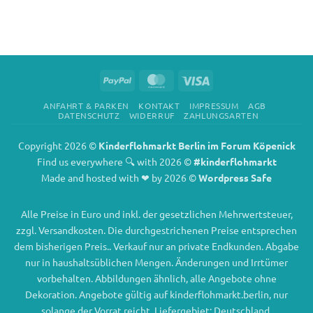
PayPal
MasterCard
Visa
ANFAHRT & PARKEN
KONTAKT
IMPRESSUM
AGB
DATENSCHUTZ
WIDERRUF
ZAHLUNGSARTEN
Copyright 2026 ©
Kinderflohmarkt Berlin im Forum Köpenick
Find us everywhere 🔍 with 2026 ©
#kinderflohmarkt
Made and hosted with ❤ by 2026 ©
Wordpress Safe
Alle Preise in Euro und inkl. der gesetzlichen Mehrwertsteuer,
zzgl. Versandkosten. Die durchgestrichenen Preise entsprechen
dem bisherigen Preis.. Verkauf nur an private Endkunden. Abgabe
nur in haushaltsüblichen Mengen. Änderungen und Irrtümer
vorbehalten. Abbildungen ähnlich, alle Angebote ohne
Dekoration. Angebote gültig auf kinderflohmarkt.berlin, nur
solange der Vorrat reicht. Liefergebiet: Deutschland.